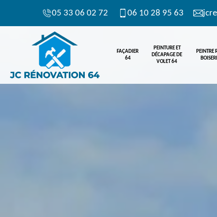
05 33 06 02 72
06 10 28 95 63
jcr
PEINTURE ET
FAÇADIER
PEINTRE
DÉCAPAGE DE
64
BOISERI
VOLET 64