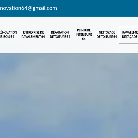
enovation64@gmail.com
PEINTURE
 RÉNOVATION
ENTREPRISE DE
RÉPARATION
NETTOYAGE
RAVALEME
INTÉRIEURE
E, BOIS 64
RAVALEMENT 64
DE TOITURE 64
DE TOITURE 64
DE FAÇADE
64