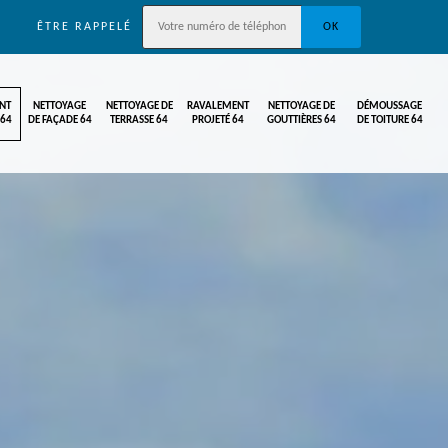
ÊTRE RAPPELÉ
NT
NETTOYAGE
NETTOYAGE DE
RAVALEMENT
NETTOYAGE DE
DÉMOUSSAGE
 64
DE FAÇADE 64
TERRASSE 64
PROJETÉ 64
GOUTTIÈRES 64
DE TOITURE 64