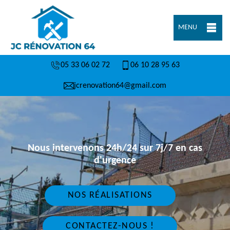
MENU
05 33 06 02 72
06 10 28 95 63
jcrenovation64@gmail.com
Nous intervenons 24h/24 sur 7j/7 en cas
d'urgence
NOS RÉALISATIONS
CONTACTEZ-NOUS !