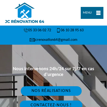
MENU
05 33 06 02 72
06 10 28 95 63
jcrenovation64@gmail.com
Nous intervenons 24h/24 sur 7j/7 en cas
d'urgence
NOS RÉALISATIONS
CONTACTEZ-NOUS !