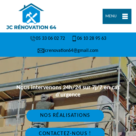
MENU
05 33 06 02 72
06 10 28 95 63
jcrenovation64@gmail.com
Nous intervenons 24h/24 sur 7j/7 en cas
d'urgence
NOS RÉALISATIONS
CONTACTEZ-NOUS !