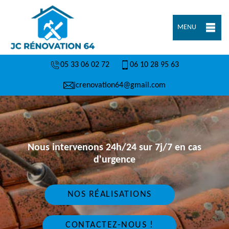
MENU
05 33 06 02 72
06 10 28 95 63
jcrenovation64@gmail.com
Nous intervenons 24h/24 sur 7j/7 en cas
d'urgence
NOS RÉALISATIONS
CONTACTEZ-NOUS !