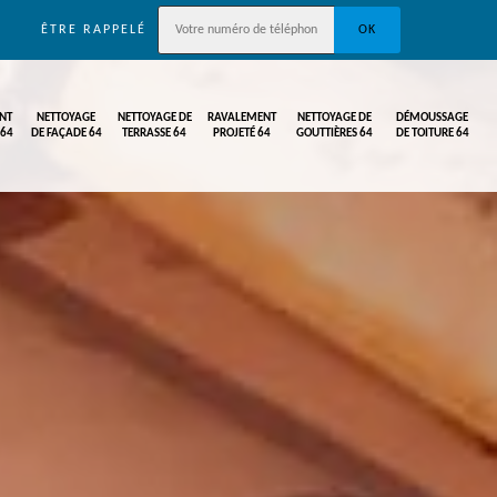
ÊTRE RAPPELÉ
NT
NETTOYAGE
NETTOYAGE DE
RAVALEMENT
NETTOYAGE DE
DÉMOUSSAGE
 64
DE FAÇADE 64
TERRASSE 64
PROJETÉ 64
GOUTTIÈRES 64
DE TOITURE 64