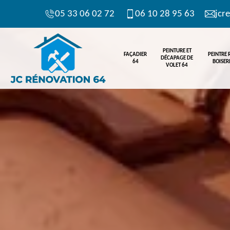
05 33 06 02 72
06 10 28 95 63
jcr
PEINTURE ET
FAÇADIER
PEINTRE
DÉCAPAGE DE
64
BOISERI
VOLET 64