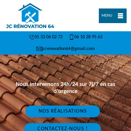
MENU
05 33 06 02 72
06 10 28 95 63
jcrenovation64@gmail.com
Nous intervenons 24h/24 sur 7j/7 en cas
d'urgence
NOS RÉALISATIONS
CONTACTEZ-NOUS !