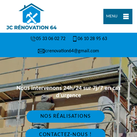
MENU
05 33 06 02 72
06 10 28 95 63
jcrenovation64@gmail.com
Nous intervenons 24h/24 sur 7j/7 en cas
d'urgence
NOS RÉALISATIONS
CONTACTEZ-NOUS !