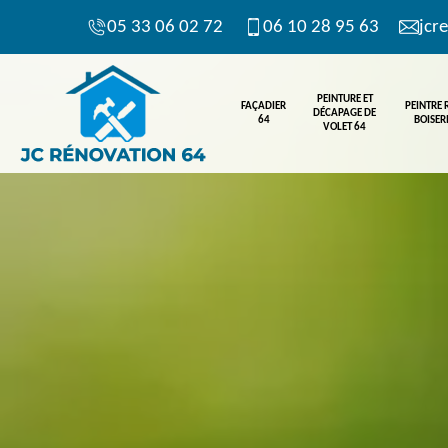
05 33 06 02 72
06 10 28 95 63
jcr
PEINTURE ET
FAÇADIER
PEINTRE
DÉCAPAGE DE
64
BOISERI
VOLET 64