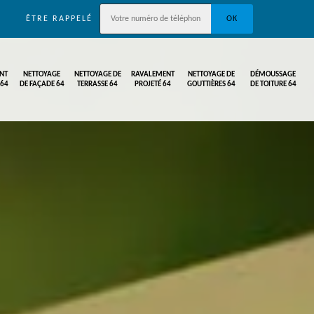
ÊTRE RAPPELÉ
NT
NETTOYAGE
NETTOYAGE DE
RAVALEMENT
NETTOYAGE DE
DÉMOUSSAGE
 64
DE FAÇADE 64
TERRASSE 64
PROJETÉ 64
GOUTTIÈRES 64
DE TOITURE 64