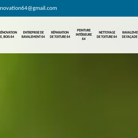
enovation64@gmail.com
PEINTURE
 RÉNOVATION
ENTREPRISE DE
RÉPARATION
NETTOYAGE
RAVALEME
INTÉRIEURE
E, BOIS 64
RAVALEMENT 64
DE TOITURE 64
DE TOITURE 64
DE FAÇADE
64