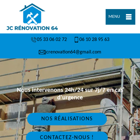
MENU
05 33 06 02 72
06 10 28 95 63
jcrenovation64@gmail.com
Nous intervenons 24h/24 sur 7j/7 en cas
d'urgence
NOS RÉALISATIONS
CONTACTEZ-NOUS !