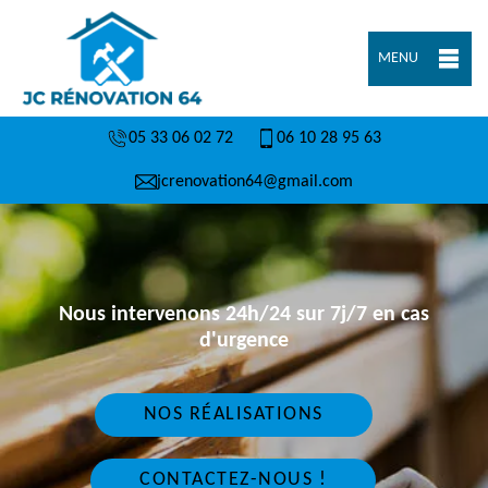
MENU
05 33 06 02 72
06 10 28 95 63
jcrenovation64@gmail.com
Nous intervenons 24h/24 sur 7j/7 en cas
d'urgence
NOS RÉALISATIONS
CONTACTEZ-NOUS !