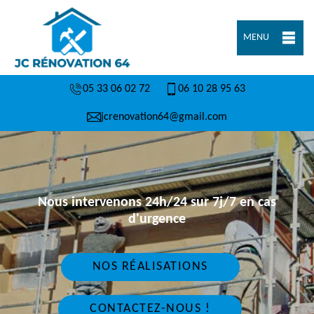
MENU
05 33 06 02 72
06 10 28 95 63
jcrenovation64@gmail.com
Nous intervenons 24h/24 sur 7j/7 en cas
d'urgence
NOS RÉALISATIONS
CONTACTEZ-NOUS !