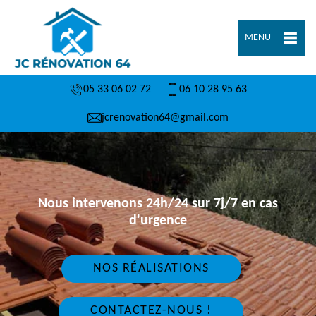
MENU
05 33 06 02 72
06 10 28 95 63
jcrenovation64@gmail.com
Nous intervenons 24h/24 sur 7j/7 en cas
d'urgence
NOS RÉALISATIONS
CONTACTEZ-NOUS !