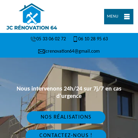
MENU
05 33 06 02 72
06 10 28 95 63
jcrenovation64@gmail.com
Nous intervenons 24h/24 sur 7j/7 en cas
d'urgence
NOS RÉALISATIONS
CONTACTEZ-NOUS !