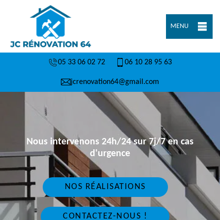
MENU
05 33 06 02 72
06 10 28 95 63
jcrenovation64@gmail.com
Nous intervenons 24h/24 sur 7j/7 en cas
d'urgence
NOS RÉALISATIONS
CONTACTEZ-NOUS !