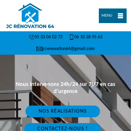
MENU
05 33 06 02 72
06 10 28 95 63
jcrenovation64@gmail.com
Nous intervenons 24h/24 sur 7j/7 en cas
d'urgence
NOS RÉALISATIONS
CONTACTEZ-NOUS !