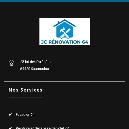
28 bd des Pyrénées
64420 Soumoulou
Nos Services
Façadier 64
Peinture et décapage de volet 64