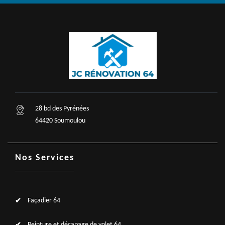
28 bd des Pyrénées
64420 Soumoulou
Nos Services
Façadier 64
Peinture et décapage de volet 64