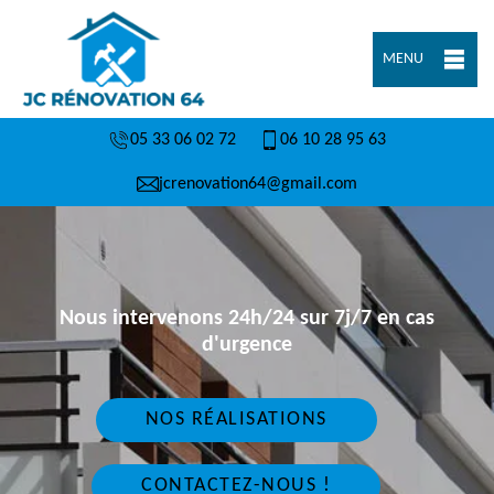
MENU
05 33 06 02 72
06 10 28 95 63
jcrenovation64@gmail.com
Nous intervenons 24h/24 sur 7j/7 en cas
d'urgence
NOS RÉALISATIONS
CONTACTEZ-NOUS !