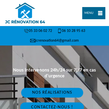
MENU
05 33 06 02 72
06 10 28 95 63
jcrenovation64@gmail.com
Nous intervenons 24h/24 sur 7j/7 en cas
d'urgence
NOS RÉALISATIONS
CONTACTEZ-NOUS !