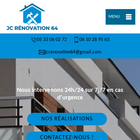
MENU
05 33 06 02 72
06 10 28 95 63
jcrenovation64@gmail.com
Nous intervenons 24h/24 sur 7j/7 en cas
d'urgence
NOS RÉALISATIONS
CONTACTEZ-NOUS !