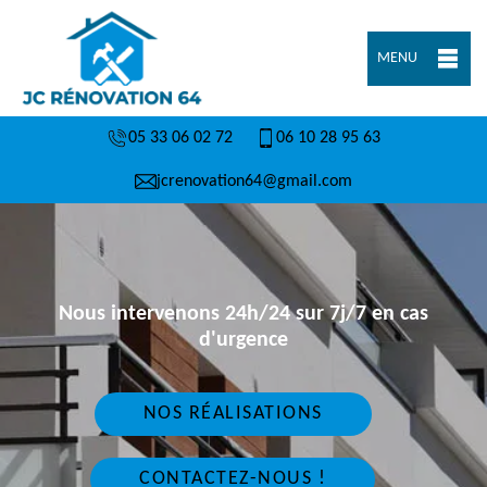
MENU
05 33 06 02 72
06 10 28 95 63
jcrenovation64@gmail.com
Nous intervenons 24h/24 sur 7j/7 en cas
d'urgence
NOS RÉALISATIONS
CONTACTEZ-NOUS !