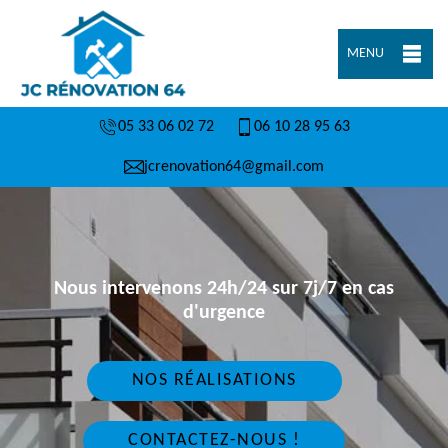
MENU
05 33 06 02 72
06 10 28 95 63
jcrenovation64@gmail.com
Nous intervenons 24h/24 sur 7j/7 en cas
d'urgence
NOS RÉALISATIONS
CONTACTEZ-NOUS !