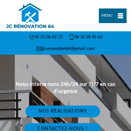
MENU
05 33 06 02 72
06 10 28 95 63
jcrenovation64@gmail.com
Nous intervenons 24h/24 sur 7j/7 en cas
d'urgence
NOS RÉALISATIONS
CONTACTEZ-NOUS !