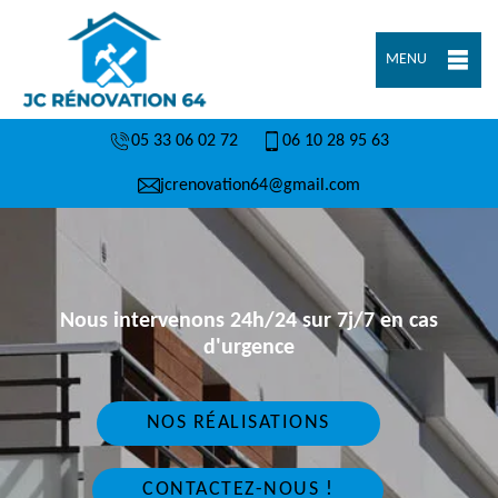
MENU
05 33 06 02 72
06 10 28 95 63
jcrenovation64@gmail.com
Nous intervenons 24h/24 sur 7j/7 en cas
d'urgence
NOS RÉALISATIONS
CONTACTEZ-NOUS !