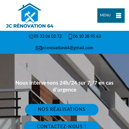
MENU
05 33 06 02 72
06 10 28 95 63
jcrenovation64@gmail.com
Nous intervenons 24h/24 sur 7j/7 en cas
d'urgence
NOS RÉALISATIONS
CONTACTEZ-NOUS !