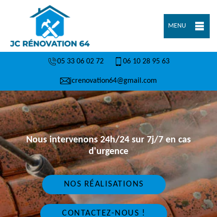
MENU
05 33 06 02 72
06 10 28 95 63
jcrenovation64@gmail.com
Nous intervenons 24h/24 sur 7j/7 en cas
d'urgence
NOS RÉALISATIONS
CONTACTEZ-NOUS !