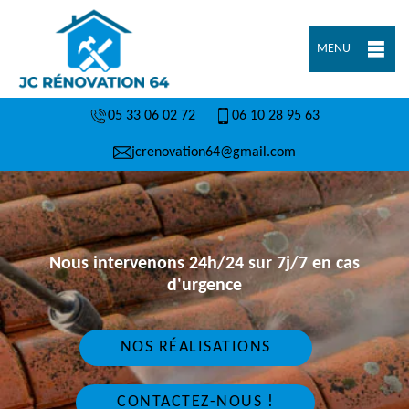
MENU
05 33 06 02 72
06 10 28 95 63
jcrenovation64@gmail.com
Nous intervenons 24h/24 sur 7j/7 en cas
d'urgence
NOS RÉALISATIONS
CONTACTEZ-NOUS !