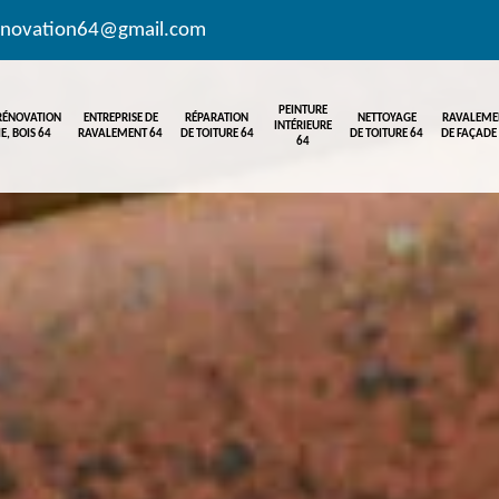
enovation64@gmail.com
PEINTURE
 RÉNOVATION
ENTREPRISE DE
RÉPARATION
NETTOYAGE
RAVALEME
INTÉRIEURE
E, BOIS 64
RAVALEMENT 64
DE TOITURE 64
DE TOITURE 64
DE FAÇADE
64