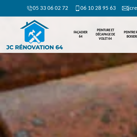
05 33 06 02 72
06 10 28 95 63
jcr
PEINTURE ET
FAÇADIER
PEINTRE
DÉCAPAGE DE
64
BOISERI
VOLET 64