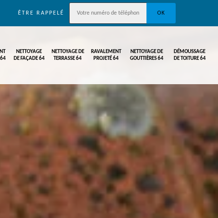
ÊTRE RAPPELÉ
NT
NETTOYAGE
NETTOYAGE DE
RAVALEMENT
NETTOYAGE DE
DÉMOUSSAGE
 64
DE FAÇADE 64
TERRASSE 64
PROJETÉ 64
GOUTTIÈRES 64
DE TOITURE 64