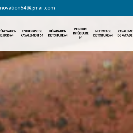
enovation64@gmail.com
PEINTURE
 RÉNOVATION
ENTREPRISE DE
RÉPARATION
NETTOYAGE
RAVALEME
INTÉRIEURE
E, BOIS 64
RAVALEMENT 64
DE TOITURE 64
DE TOITURE 64
DE FAÇADE
64