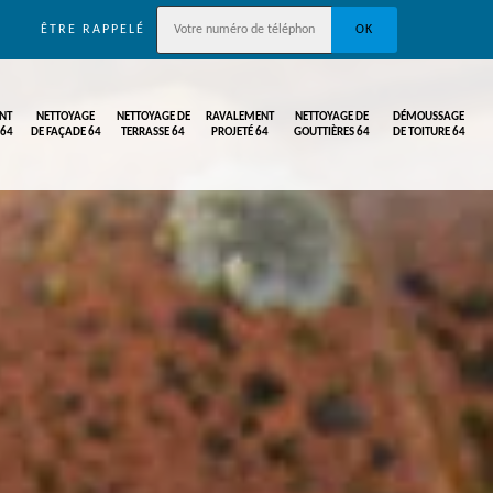
ÊTRE RAPPELÉ
NT
NETTOYAGE
NETTOYAGE DE
RAVALEMENT
NETTOYAGE DE
DÉMOUSSAGE
 64
DE FAÇADE 64
TERRASSE 64
PROJETÉ 64
GOUTTIÈRES 64
DE TOITURE 64