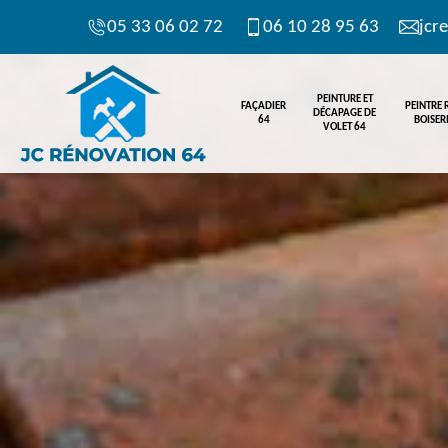
05 33 06 02 72
06 10 28 95 63
jcr
PEINTURE ET
FAÇADIER
PEINTRE
DÉCAPAGE DE
64
BOISERI
VOLET 64