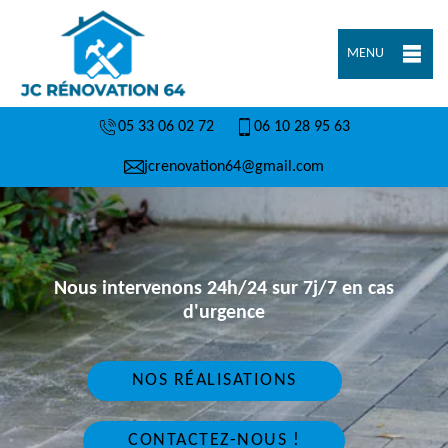
MENU
05 33 06 02 72
06 10 28 95 63
jcrenovation64@gmail.com
Nous intervenons 24h/24 sur 7j/7 en cas
d'urgence
NOS RÉALISATIONS
CONTACTEZ-NOUS !