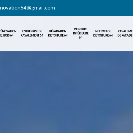
enovation64@gmail.com
PEINTURE
 RÉNOVATION
ENTREPRISE DE
RÉPARATION
NETTOYAGE
RAVALEME
INTÉRIEURE
E, BOIS 64
RAVALEMENT 64
DE TOITURE 64
DE TOITURE 64
DE FAÇADE
64