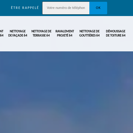
ÊTRE RAPPELÉ
NT
NETTOYAGE
NETTOYAGE DE
RAVALEMENT
NETTOYAGE DE
DÉMOUSSAGE
 64
DE FAÇADE 64
TERRASSE 64
PROJETÉ 64
GOUTTIÈRES 64
DE TOITURE 64