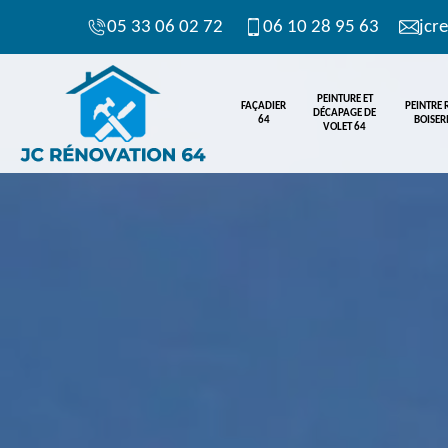
05 33 06 02 72
06 10 28 95 63
jcr
PEINTURE ET
FAÇADIER
PEINTRE
DÉCAPAGE DE
64
BOISERI
VOLET 64