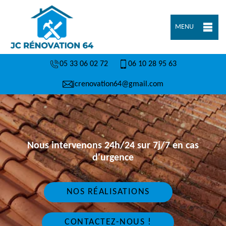
MENU
05 33 06 02 72
06 10 28 95 63
jcrenovation64@gmail.com
Nous intervenons 24h/24 sur 7j/7 en cas
d'urgence
NOS RÉALISATIONS
CONTACTEZ-NOUS !