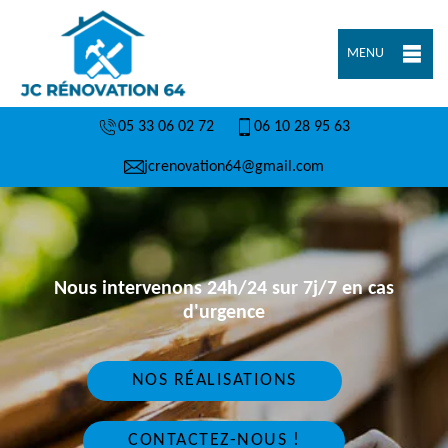
MENU
05 33 06 02 72
06 10 28 95 63
jcrenovation64@gmail.com
Nous intervenons 24h/24 sur 7j/7 en cas
d'urgence
NOS RÉALISATIONS
CONTACTEZ-NOUS !