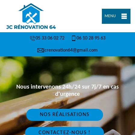
MENU
05 33 06 02 72
06 10 28 95 63
jcrenovation64@gmail.com
Nous intervenons 24h/24 sur 7j/7 en cas
d'urgence
NOS RÉALISATIONS
CONTACTEZ-NOUS !