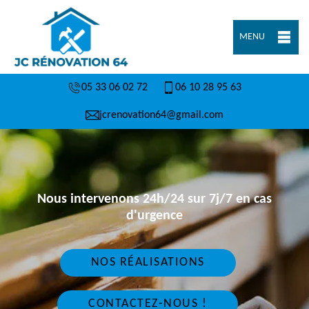
MENU
05 33 06 02 72
06 10 28 95 63
jcrenovation64@gmail.com
Nous intervenons 24h/24 sur 7j/7 en cas
d'urgence
NOS RÉALISATIONS
CONTACTEZ-NOUS !