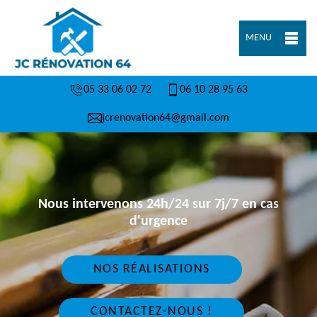
MENU
05 33 06 02 72
06 10 28 95 63
jcrenovation64@gmail.com
Nous intervenons 24h/24 sur 7j/7 en cas
d'urgence
NOS RÉALISATIONS
CONTACTEZ-NOUS !