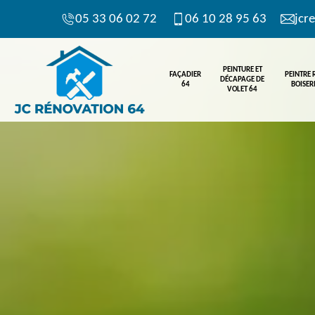
05 33 06 02 72
06 10 28 95 63
jcr
PEINTURE ET
FAÇADIER
PEINTRE
DÉCAPAGE DE
64
BOISERI
VOLET 64