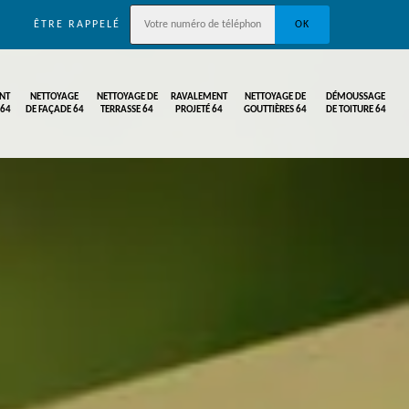
ÊTRE RAPPELÉ
NT
NETTOYAGE
NETTOYAGE DE
RAVALEMENT
NETTOYAGE DE
DÉMOUSSAGE
 64
DE FAÇADE 64
TERRASSE 64
PROJETÉ 64
GOUTTIÈRES 64
DE TOITURE 64