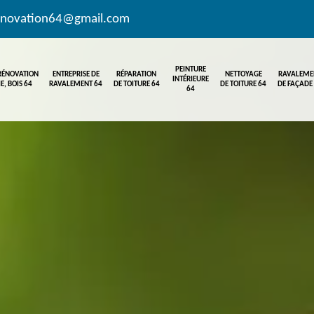
enovation64@gmail.com
PEINTURE
 RÉNOVATION
ENTREPRISE DE
RÉPARATION
NETTOYAGE
RAVALEME
INTÉRIEURE
E, BOIS 64
RAVALEMENT 64
DE TOITURE 64
DE TOITURE 64
DE FAÇADE
64