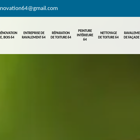
enovation64@gmail.com
PEINTURE
 RÉNOVATION
ENTREPRISE DE
RÉPARATION
NETTOYAGE
RAVALEME
INTÉRIEURE
E, BOIS 64
RAVALEMENT 64
DE TOITURE 64
DE TOITURE 64
DE FAÇADE
64