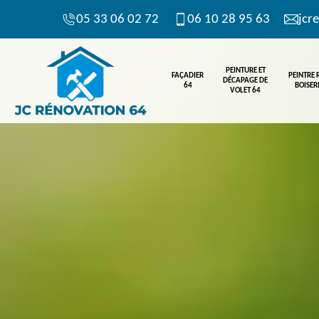
05 33 06 02 72
06 10 28 95 63
jcr
PEINTURE ET
FAÇADIER
PEINTRE
DÉCAPAGE DE
64
BOISERI
VOLET 64