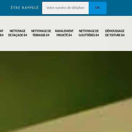
ÊTRE RAPPELÉ
NT
NETTOYAGE
NETTOYAGE DE
RAVALEMENT
NETTOYAGE DE
DÉMOUSSAGE
 64
DE FAÇADE 64
TERRASSE 64
PROJETÉ 64
GOUTTIÈRES 64
DE TOITURE 64