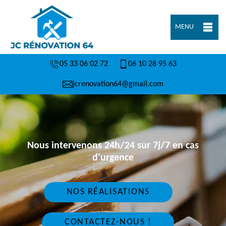
MENU
05 33 06 02 72
06 10 28 95 63
jcrenovation64@gmail.com
Nous intervenons 24h/24 sur 7j/7 en cas
d'urgence
NOS RÉALISATIONS
CONTACTEZ-NOUS !