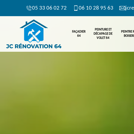
05 33 06 02 72
06 10 28 95 63
jcr
PEINTURE ET
FAÇADIER
PEINTRE
DÉCAPAGE DE
64
BOISERI
VOLET 64