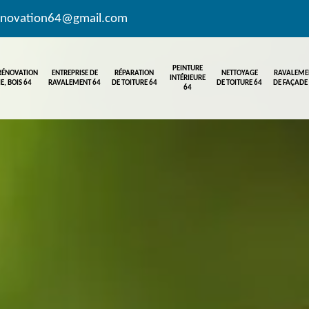
enovation64@gmail.com
PEINTURE
 RÉNOVATION
ENTREPRISE DE
RÉPARATION
NETTOYAGE
RAVALEME
INTÉRIEURE
E, BOIS 64
RAVALEMENT 64
DE TOITURE 64
DE TOITURE 64
DE FAÇADE
64