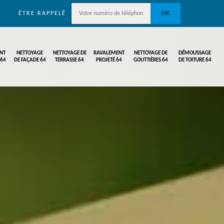
ÊTRE RAPPELÉ
NT
NETTOYAGE
NETTOYAGE DE
RAVALEMENT
NETTOYAGE DE
DÉMOUSSAGE
 64
DE FAÇADE 64
TERRASSE 64
PROJETÉ 64
GOUTTIÈRES 64
DE TOITURE 64