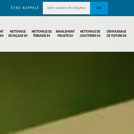
ÊTRE RAPPELÉ
NT
NETTOYAGE
NETTOYAGE DE
RAVALEMENT
NETTOYAGE DE
DÉMOUSSAGE
 64
DE FAÇADE 64
TERRASSE 64
PROJETÉ 64
GOUTTIÈRES 64
DE TOITURE 64