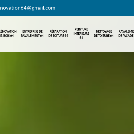
enovation64@gmail.com
PEINTURE
 RÉNOVATION
ENTREPRISE DE
RÉPARATION
NETTOYAGE
RAVALEME
INTÉRIEURE
E, BOIS 64
RAVALEMENT 64
DE TOITURE 64
DE TOITURE 64
DE FAÇADE
64