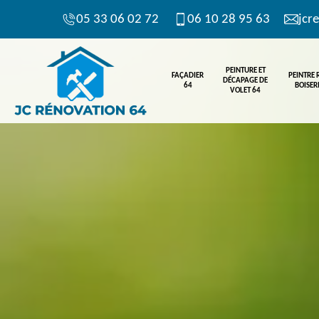
05 33 06 02 72
06 10 28 95 63
jcr
PEINTURE ET
FAÇADIER
PEINTRE
DÉCAPAGE DE
64
BOISERI
VOLET 64