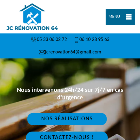
MENU
05 33 06 02 72
06 10 28 95 63
jcrenovation64@gmail.com
Nous intervenons 24h/24 sur 7j/7 en cas
d'urgence
NOS RÉALISATIONS
CONTACTEZ-NOUS !