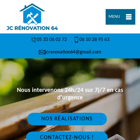
MENU
05 33 06 02 72
06 10 28 95 63
jcrenovation64@gmail.com
Nous intervenons 24h/24 sur 7j/7 en cas
d'urgence
NOS RÉALISATIONS
CONTACTEZ-NOUS !