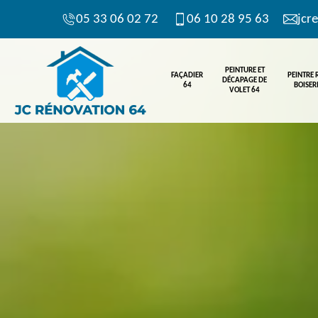
05 33 06 02 72
06 10 28 95 63
jcr
PEINTURE ET
FAÇADIER
PEINTRE
DÉCAPAGE DE
64
BOISERI
VOLET 64