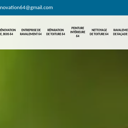
enovation64@gmail.com
PEINTURE
 RÉNOVATION
ENTREPRISE DE
RÉPARATION
NETTOYAGE
RAVALEME
INTÉRIEURE
E, BOIS 64
RAVALEMENT 64
DE TOITURE 64
DE TOITURE 64
DE FAÇADE
64