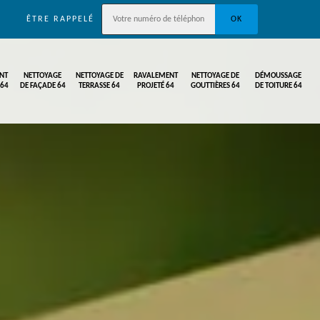
ÊTRE RAPPELÉ
NT
NETTOYAGE
NETTOYAGE DE
RAVALEMENT
NETTOYAGE DE
DÉMOUSSAGE
 64
DE FAÇADE 64
TERRASSE 64
PROJETÉ 64
GOUTTIÈRES 64
DE TOITURE 64