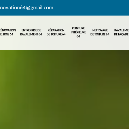
enovation64@gmail.com
PEINTURE
 RÉNOVATION
ENTREPRISE DE
RÉPARATION
NETTOYAGE
RAVALEME
INTÉRIEURE
E, BOIS 64
RAVALEMENT 64
DE TOITURE 64
DE TOITURE 64
DE FAÇADE
64