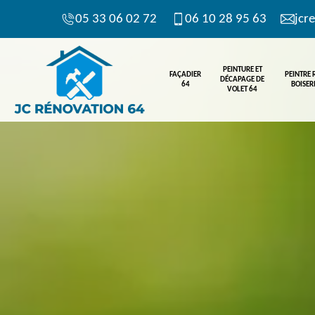
05 33 06 02 72
06 10 28 95 63
jcr
PEINTURE ET
FAÇADIER
PEINTRE
DÉCAPAGE DE
64
BOISERI
VOLET 64