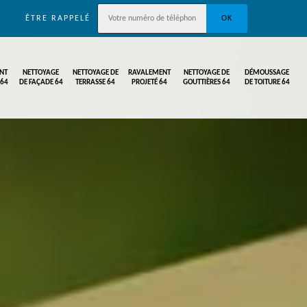
ÊTRE RAPPELÉ
NT
NETTOYAGE
NETTOYAGE DE
RAVALEMENT
NETTOYAGE DE
DÉMOUSSAGE
 64
DE FAÇADE 64
TERRASSE 64
PROJETÉ 64
GOUTTIÈRES 64
DE TOITURE 64