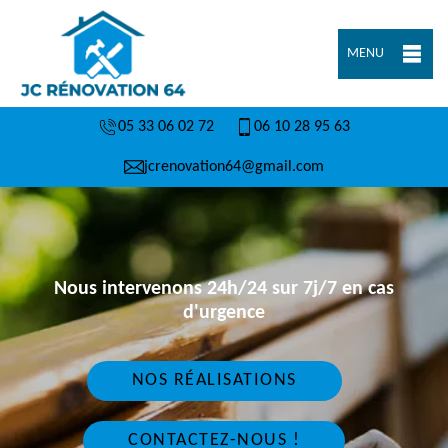
MENU
05 33 06 02 72
06 10 28 95 63
jcrenovation64@gmail.com
Nous intervenons 24h/24 sur 7j/7 en cas
d'urgence
NOS RÉALISATIONS
CONTACTEZ-NOUS !