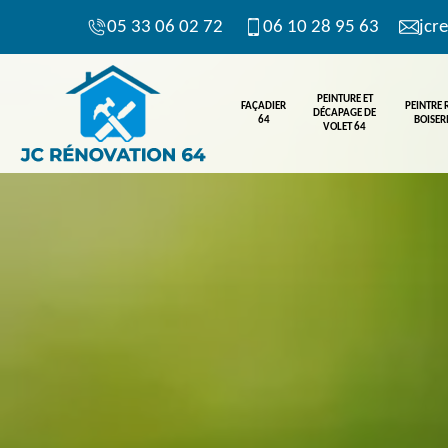
05 33 06 02 72
06 10 28 95 63
jcr
PEINTURE ET
FAÇADIER
PEINTRE
DÉCAPAGE DE
64
BOISERI
VOLET 64