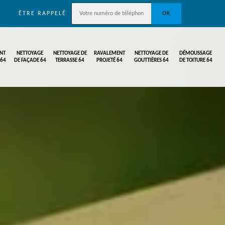
ÊTRE RAPPELÉ
NT
NETTOYAGE
NETTOYAGE DE
RAVALEMENT
NETTOYAGE DE
DÉMOUSSAGE
 64
DE FAÇADE 64
TERRASSE 64
PROJETÉ 64
GOUTTIÈRES 64
DE TOITURE 64