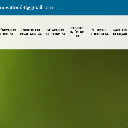
enovation64@gmail.com
PEINTURE
 RÉNOVATION
ENTREPRISE DE
RÉPARATION
NETTOYAGE
RAVALEME
INTÉRIEURE
E, BOIS 64
RAVALEMENT 64
DE TOITURE 64
DE TOITURE 64
DE FAÇADE
64