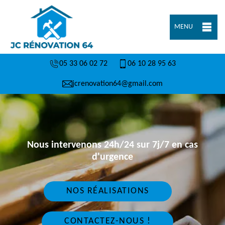
MENU
05 33 06 02 72
06 10 28 95 63
jcrenovation64@gmail.com
Nous intervenons 24h/24 sur 7j/7 en cas
d'urgence
NOS RÉALISATIONS
CONTACTEZ-NOUS !