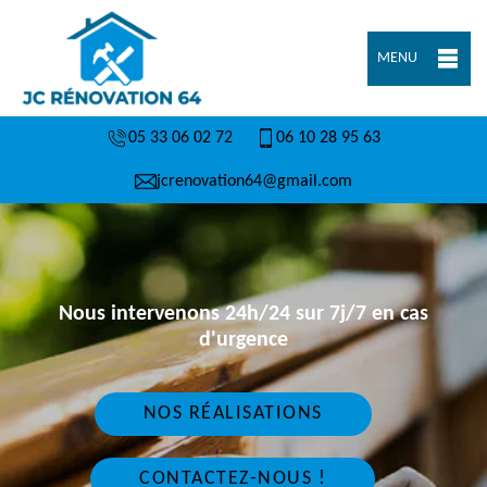
MENU
05 33 06 02 72
06 10 28 95 63
jcrenovation64@gmail.com
Nous intervenons 24h/24 sur 7j/7 en cas
d'urgence
NOS RÉALISATIONS
CONTACTEZ-NOUS !