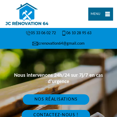
MENU
05 33 06 02 72
06 10 28 95 63
jcrenovation64@gmail.com
Nous intervenons 24h/24 sur 7j/7 en cas
d'urgence
NOS RÉALISATIONS
CONTACTEZ-NOUS !