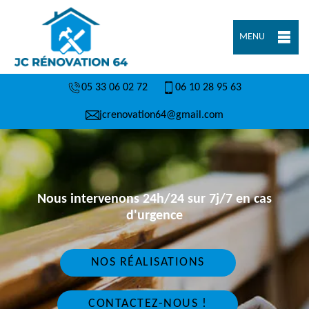
MENU
05 33 06 02 72
06 10 28 95 63
jcrenovation64@gmail.com
Nous intervenons 24h/24 sur 7j/7 en cas
d'urgence
NOS RÉALISATIONS
CONTACTEZ-NOUS !